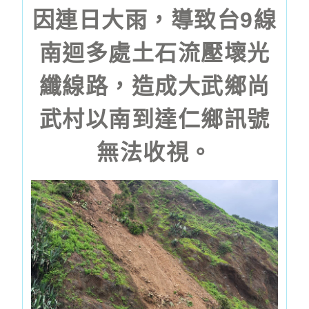
因連日大雨，導致台9線
南迴多處土石流壓壞光
纖線路，造成大武鄉尚
武村以南到達仁鄉訊號
無法收視。